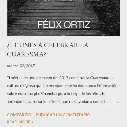
¿TE UNES A CELEBRAR LA
CUARESMA?
marzo 02, 2017
El miércoles uno de marzo del 2017 comienza la Cuaresma. La
cultura religiosa que he heredado me ha dado poca información
sobre esta liturgia. Sin embargo, a lo largo de los años, he
aprendido a apreciar los ritmos que nos ayudan a conectar la
tierra con el cielo. Sin duda, cualquier ritual o tradición puede
COMPARTIR
PUBLICAR UN COMENTARIO
estar vacío de contenido y totalmente irrelevante para nuestra
READ MORE »
realidad actual, es por ello que nos toca a nosotros, desde la