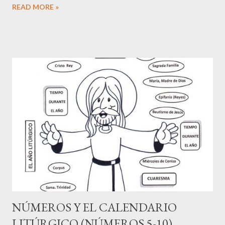
READ MORE »
puerros, las cebollas y los ajos! Pero ahora nuestras gargantas
están secas, pues sólo disponemos de este maná." (11:5-6)
"Entonces María y Aarón criticaron a Moisés porque se había
casado con una mujer cusita..." (12:1a) Nuestras quejas pueden
ser buenas aliadas si somos capaces de encontrar el verdadero
origen de las mismas. Una espiritualidad profunda siempre nos
invitará a no quedarnos en la superficie, por el contrario nos
alentará a viajar bajo la guía del Espíritu Santo a lo profundo del
corazón, atravesando capas interesantes pero que en verdad
esconden realidades ocultas. Nuestras quejas, juicios y ...
NÚMEROS Y EL CALENDARIO
LITÚRGICO (NÚMEROS 5-10)