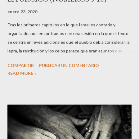
enero 23, 2020
Tras los primeros capítulos en lo que Israel es contado y
organizado, nos encontramos con una sesión en la que el texto
se centra en leyes adicionales que el pueblo debía considerar. la
lepra, la restitución y los celos parece que eran asuntos que
preocupaban y necesitaban una respuesta (5:1-31), por otro
COMPARTIR
PUBLICAR UN COMENTARIO
lado, la consagración de los Nazareos, las ofrendas de
READ MORE »
dedicación, la consagración de los Levitas y la celebración de la
Pascua (6-9:14) seguían manteniendo la atención en el aspecto
de la santidad. "Manda a los israelitas que expulsen del
campamento a todo leproso, a todos los que padezcan flujo
seminal y a todos los impuros por contacto con un cadáver" (5:2)
"El sacerdote ofrecerá uno como ofrenda de purificación y el
otro en holocausto; así hará expiación en favor del nazareo por
el pecado en que incurrió al estar cerca del muerto. Ese mismo