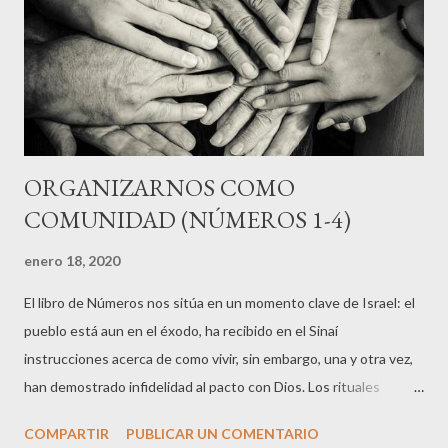
día consagrará nuevamente su cabeza," (6:11) La santidad no
solo alude al aspecto de ser buenos e íntegros, en la ...
ORGANIZARNOS COMO
COMUNIDAD (NÚMEROS 1-4)
enero 18, 2020
El libro de Números nos sitúa en un momento clave de Israel: el
pueblo está aun en el éxodo, ha recibido en el Sinaí
instrucciones acerca de como vivir, sin embargo, una y otra vez,
han demostrado infidelidad al pacto con Dios. Los rituales
alrededor del Tabernáculo han dado al pueblo una oportunidad
COMPARTIR
PUBLICAR UN COMENTARIO
de reconocer su condición, y de entender que son redimidos