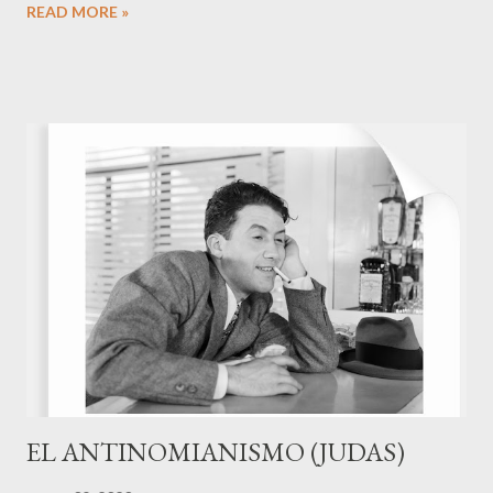
READ MORE »
ante Dios... justo en este libro, están a punto de entrar a la tierra
prometida, lo cual nos habla de la fidelidad de Dios a pesar de
nuestra infidelidad. Al sumergirme en los primeros cuatro
capítulos, me encuentro con un censo y una estructura de
organización del campamento. "— Haz un censo completo de la
comunidad israelita: registrarás uno por uno los nombres de
todos los varones según sus clanes" (1:2) Estamos ante una
población patriarcal, nómada y guerrera. Nos guste más o menos
la condición de este pueblo, nos toca ser empáticos con
aquellos que trataron de sobrevivir en condiciones extremas y
que en...
EL ANTINOMIANISMO (JUDAS)