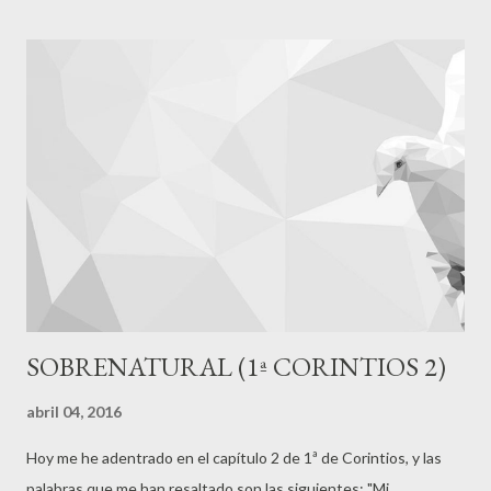
bien fundamentado en Cristo, pues si no es así, dicho trabajo no
prevalecerá (3:13-15). La conclusión de este argumento es que
al fin de cuenta, tenemos que reconocer que la sabiduría de
este mundo no nos es útil para manejarnos (3:18-19), creo que
dicha sabiduría es la que nos lleva a perder de vista la centralidad
de Jesús, y que por tanto olvida que los colaboradores de Dios,
la vida, la muerte, el presente y el futuro, se nos ha dado, pero
nosotros somos de ...
SOBRENATURAL (1ª CORINTIOS 2)
abril 04, 2016
Hoy me he adentrado en el capítulo 2 de 1ª de Corintios, y las
palabras que me han resaltado son las siguientes: "Mi