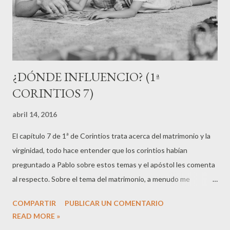
en proceso de madurez, y que por tanto, mi acción puede
ocasionarle más problemas que be...
¿DÓNDE INFLUENCIO? (1ª
CORINTIOS 7)
abril 14, 2016
El capítulo 7 de 1ª de Corintios trata acerca del matrimonio y la
virginidad, todo hace entender que los corintios habían
preguntado a Pablo sobre estos temas y el apóstol les comenta
al respecto. Sobre el tema del matrimonio, a menudo me
encuentro entre muchos cristianos la idea de que existe una
COMPARTIR
PUBLICAR UN COMENTARIO
pareja única reservada para cada persona. Sin embargo, no
READ MORE »
encuentro una base bíblica sólida para ello. Pablo dice que cada