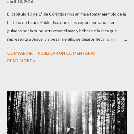
abril 18, 2016
El capítulo 10 de 1ª de Corintios nos anima a tomar ejemplo de la
historia de Israel. Pablo dice que ellos experimentaron ser
guiados por la nube, atravesar el mar, y beber de la roca que
representa a Jesús, y a pesar de ello, se dejaron llevar por el
pecado y sufrieron sus consecuencias. Es por esto que
COMPARTIR
PUBLICAR UN COMENTARIO
debemos intencionalmente estar alerta ante el pecado, no
READ MORE »
olvidando dos cosas: somos vulnerables, y es posible vencer la
tentación. Después Pablo vuelve a señalar la libertad que
tenemos en Cristo. No olvidemos que el contexto de su escrito
está en responder a los corintios acerca de si comer o no la
comida que antes ha sido sacrificada a los ídolos. Se trata por
tanto de permanecer con un mensaje claro ante la idolatría. El
reformador Martín Lutero, dijo que un ídolo es todo aquello que
toma el primer lugar en mi corazón. Por lo que desde esta
definición, puedo observar que es lo que está en mi