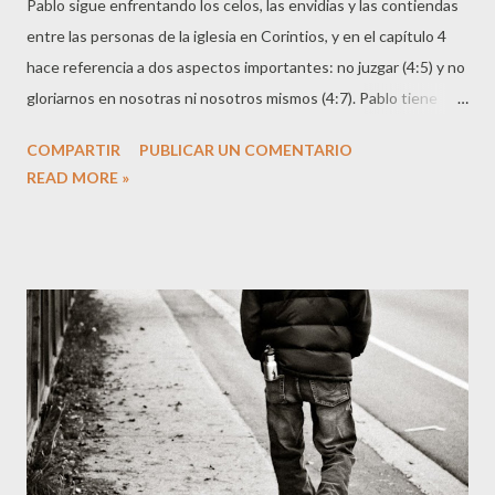
Pablo sigue enfrentando los celos, las envidias y las contiendas
entre las personas de la iglesia en Corintios, y en el capítulo 4
hace referencia a dos aspectos importantes: no juzgar (4:5) y no
gloriarnos en nosotras ni nosotros mismos (4:7). Pablo tiene
claro que en la vida espiritual, nuestro propósito no consiste en
COMPARTIR
PUBLICAR UN COMENTARIO
dominar las disciplinas espirituales o poseer y disfrutar los
READ MORE »
dones, si bien ambas cosas tienen su lugar, la meta no es otra
que aprender a confiar en Cristo. La vida apostólica, llena de
dificultades y desprecios por parte de otras personas, es puesta
ante los Corintios como ejemplo. El verso que ha llamado mi
atención hoy en la Lectio Divina es el siguiente: "Así que, no
juzguéis nada antes de tiempo, hasta que venga el Señor, el cual
aclarará también lo oculto de las tinieblas, y manifestará las
intenciones de los corazones; y entonces cada uno recibirá su
alabanza de Dios" . (4:5) Una de los problemas de aventurarnos a
juzgar a las demás personas, ...