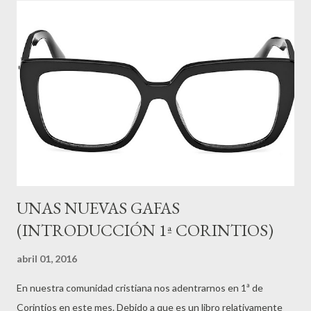
yo a Apolo, yo a Pedro, yo a Cristo." (1:12b), de la misma manera
que hoy muchos decimos: Yo soy protestante, yo católico, yo
ortodoxo. Dentro de la tradición que he heredado de mis padres,
muchos decimos: "yo soy bautista, yo pentecostal etc." Y aun se
escucha: "Yo soy de la iglesia tal, yo de la iglesia cual, yo de la
igle...
UNAS NUEVAS GAFAS
(INTRODUCCIÓN 1ª CORINTIOS)
abril 01, 2016
En nuestra comunidad cristiana nos adentrarnos en 1ª de
Corintios en este mes. Debido a que es un libro relativamente