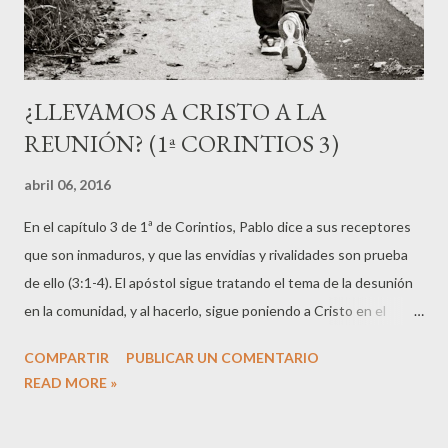
¿LLEVAMOS A CRISTO A LA
REUNIÓN? (1ª CORINTIOS 3)
abril 06, 2016
En el capítulo 3 de 1ª de Corintios, Pablo dice a sus receptores
que son inmaduros, y que las envidias y rivalidades son prueba
de ello (3:1-4). El apóstol sigue tratando el tema de la desunión
en la comunidad, y al hacerlo, sigue poniendo a Cristo en el
centro, aclarando que aquellas personas cristianas con las que
COMPARTIR
PUBLICAR UN COMENTARIO
se están identificando y a la vez creando fronteras al decir: "Yo
READ MORE »
soy de Apolos", "yo de Cefas", son todas colaboradoras de Dios
(3:9) y que lo importante es que el trabajo en la comunidad esté