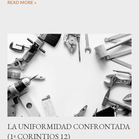
READ MORE »
entregar mi cuerpo a las llamas? Si me falta el amor, de nada me
aprovecha." (13:3) Pensaba en como las palabras de este
capítulo lleva nuestra formación espiritual no solo a acciones
correctas, sino a motivaciones correctas. Pensaba en como
algunas buenas obras, aunque siempre bienvenidas y necesarias
en un mundo roto, pueden estar movidas por intenciones
incorrectas. Es posible ayudar a otros buscando el aplauso, o
aun tratando de salvarme a mi mismo, es posible ejercer un
ministerio público con la intención de reconocimiento... En
definitiva, es posible que el amor no esté presidiendo mi vida, y
c...
LA UNIFORMIDAD CONFRONTADA
(1ª CORINTIOS 12)