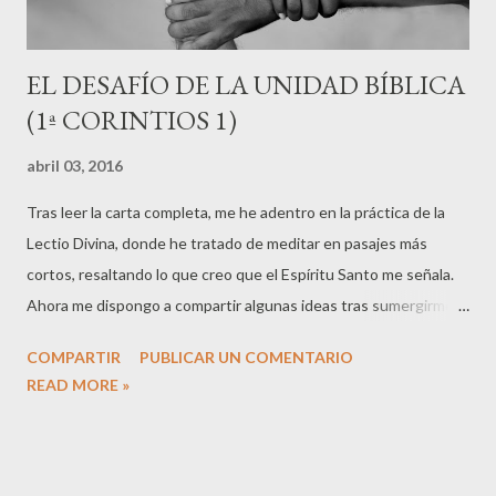
EL DESAFÍO DE LA UNIDAD BÍBLICA
(1ª CORINTIOS 1)
abril 03, 2016
Tras leer la carta completa, me he adentro en la práctica de la
Lectio Divina, donde he tratado de meditar en pasajes más
cortos, resaltando lo que creo que el Espíritu Santo me señala.
Ahora me dispongo a compartir algunas ideas tras sumergirme
en esta porción. El capítulo uno, comienza con el tema de la
COMPARTIR
PUBLICAR UN COMENTARIO
unidad, este tema abarca prácticamente un cuarto de todo el
READ MORE »
escrito y eso nos lleva a tener una idea de la importancia que el
apóstol le da. Las palabras que me resaltaron en la Lectio fueron:
" pero bueno, ¿es que Cristo está dividido? " (1:13a) Algunos de
la iglesia de Corintios estaban diciendo: "Yo pertenezco a Pablo,