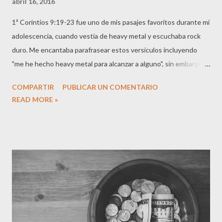
abril 16, 2016
1ª Corintios 9:19-23 fue uno de mis pasajes favoritos durante mi
adolescencia, cuando vestía de heavy metal y escuchaba rock
duro. Me encantaba parafrasear estos versículos incluyendo
"me he hecho heavy metal para alcanzar a alguno", sin embargo,
esto nunca fue muy bien visto por mi familia y las personas más
COMPARTIR
PUBLICAR UN COMENTARIO
mayores en la comunidad cristiana. La verdad es que mi proceso
READ MORE »
de maduración me permitió y aun hoy me permite pasar por
experiencias y situaciones interesantes. Si bien mi ropa de
heavy metal no pasó desapercibida para las abuelas y abuelos de
la comunidad cristiana, y eso es un gran objetivo conseguido
para un adolescente rebelde, si hay otra cosa que con
frecuencia nos pasa desapercibido aunque es evidente para
otras personas. Me refiero a la cultura eclesiológica y religiosa
que a lo largo de los años hemos creado y mostramos al mundo.
Esta cultura, por legítima que sea, acaba siendo una mochila que