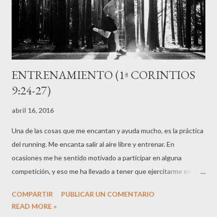
pensamiento, a lo que le dedico esfuerzo e ilusión, para darme
cuenta de si la Divinid...
ENTRENAMIENTO (1ª CORINTIOS
9:24-27)
abril 16, 2016
Una de las cosas que me encantan y ayuda mucho, es la práctica
del running. Me encanta salir al aire libre y entrenar. En
ocasiones me he sentido motivado a participar en alguna
competición, y eso me ha llevado a tener que ejercitarme en
diferentes técnicas: tiradas largas para ganar resistencia,
COMPARTIR
PUBLICAR UN COMENTARIO
cambios de ritmo para correr más rápido y aun cuidarme en la
READ MORE »
alimentación y el tiempo de descanso. Si el entrenamiento fue