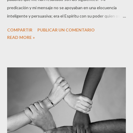
predicación y mi mensaje no se apoyaban en una elocuencia
inteligente y persuasiva; era el Espíritu con su poder quien os
convencía" (2:4) Otra versión dice: "... os convencí por medio del
COMPARTIR
PUBLICAR UN COMENTARIO
Espíritu y el poder de Dios" . Pienso en las muchas veces que
READ MORE »
me enfrasco en tratar de convencer a otras personas a través
del razonamiento. Tengo que confesar que muchas veces he
podido en medio de tales enfrentamientos, vencer en
argumentos, pero aun cuando eso ocurrió, no significó que
convencí, por lo tanto, no se trató de ninguna victoria. Por no
hablar de lo fácil que me es caer en una mirada soberbia y con
dificultad de hablar desde un lugar más profundo y empático.
Pablo les dice a los Corintios que cuando les compartió el
evangelio no quiso saber de otra cosa más que de Cristo, y que
cuando habló, no lo hizo con palabras cultas para convencer, ...