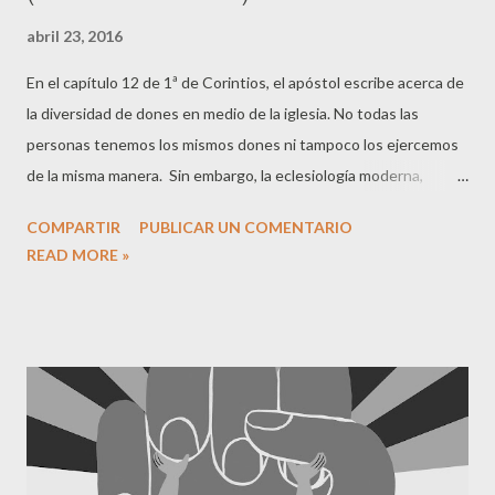
abril 23, 2016
En el capítulo 12 de 1ª de Corintios, el apóstol escribe acerca de
la diversidad de dones en medio de la iglesia. No todas las
personas tenemos los mismos dones ni tampoco los ejercemos
de la misma manera. Sin embargo, la eclesiología moderna,
parece que hace un flaco favor a esa realidad. La monopolización
COMPARTIR
PUBLICAR UN COMENTARIO
de unos pocos en las reuniones, nos sumergen en una
READ MORE »
uniformidad cansina que pierde de vista la creatividad que la
Divinidad nos permite en la diversidad. A menudo nos movemos
en estructuras "castradoras", que parecen buscar la unidad en
elementos secundarios en vez de en Cristo mismo, como si
hubiera vínculos más seguro. La iglesia Nuevo Testamentaria,
como veremos en capítulos posteriores, usaban la participación
en sus reuniones regulares. El modelo de culto actual, basado en
la manifestación de los dones de uno o dos, es algo no