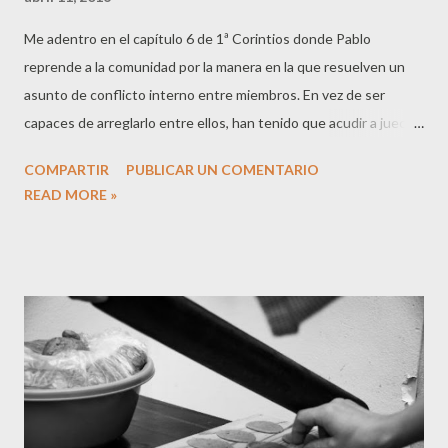
Me adentro en el capítulo 6 de 1ª Corintios donde Pablo
reprende a la comunidad por la manera en la que resuelven un
asunto de conflicto interno entre miembros. En vez de ser
capaces de arreglarlo entre ellos, han tenido que acudir a jueces
fuera de la iglesia (6:1). El apóstol, ante la resolución de lo que
COMPARTIR
PUBLICAR UN COMENTARIO
alguno ha considerado una injusticia, les recuerda que las
READ MORE »
personas injustas, no heredarán el reino de Dios (6:9), y que
siendo nosotras personas injustas, hemos sido justificadas en
Cristo Jesús (6:11). En este capítulo aparece la famosa frase:
"Todas las cosas me son lícitas, más no todas convienen" (6:12a)
en las que Pablo nos enseña que aquello que me puede acarrear
problemas a mi, puede no hacerlo a otra persona y viceversa, por
lo que debo examinar muy bien ante el Señor como afecta mis
acciones a mi vida espiritual. Lo que ha llamado mi atención en la
Lectio Divina es lo siguiente: "Ya es una lástima que se den