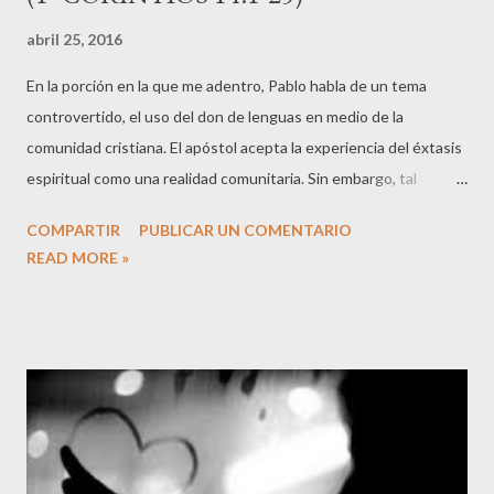
abril 25, 2016
En la porción en la que me adentro, Pablo habla de un tema
controvertido, el uso del don de lenguas en medio de la
comunidad cristiana. El apóstol acepta la experiencia del éxtasis
espiritual como una realidad comunitaria. Sin embargo, tal
experiencia carece de sentido si no es capaz de edificar. "Pues lo
COMPARTIR
PUBLICAR UN COMENTARIO
mismo vosotros: si os expresáis en un lenguaje misterioso en
READ MORE »
lugar de usar palabras inteligibles, ¿quién entendería lo que
decís? ¡Estaréis hablando a las paredes!" (14:9) No creo que
Pablo trata de mostrar una preferencia de la razón sobre la
experiencia sobrenatural, sino que más bien nos invita a la
práctica donde mente y corazón se unen, donde experiencia y
razón van de la mano. Se trata de valorar la experiencia integral
en la espiritual. "Concluyendo: el que posea el don de hablar en
un lenguaje misterioso, pídale a Dios el don de interpretarlo."