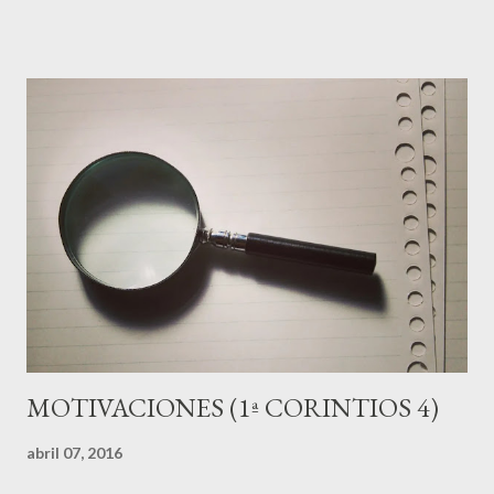
nuestras vidas que no son aun como deberían. Sin embargo, tal
realidad no debe llevarnos a ignorar aquello que sabemos con
certeza que no es la voluntad de Dios y que por tanto no
debemos pasar por alto. Dice el apóstol: "Así que hagamos
fiesta; pero no a base de la vieja levadura —me refiero a la
maldad y a la perversidad—, sino con los panes pascuales de la
sinceridad y de la verdad." (5:8) La sinceridad tiene que ver con
mostrarnos tal cual somos, con no ocultar la realidad en
nosotras vidas, por incómodas que sean. La verdad, como ya he...
MOTIVACIONES (1ª CORINTIOS 4)
abril 07, 2016