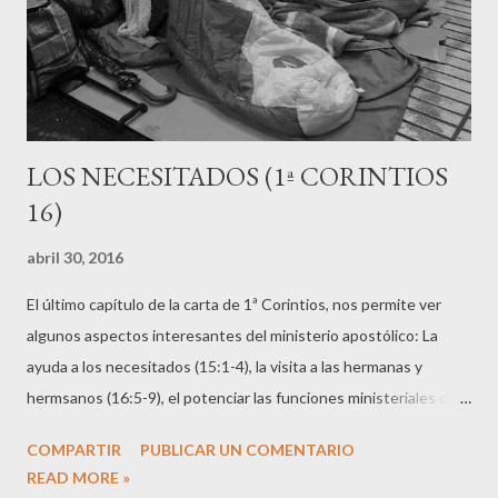
LOS NECESITADOS (1ª CORINTIOS
16)
abril 30, 2016
El último capítulo de la carta de 1ª Corintios, nos permite ver
algunos aspectos interesantes del ministerio apostólico: La
ayuda a los necesitados (15:1-4), la visita a las hermanas y
hermsanos (16:5-9), el potenciar las funciones ministeriales de
otras personas (16:10-18), y el crear vínculos con la iglesia
COMPARTIR
PUBLICAR UN COMENTARIO
cuando esta se encuentra con fronteras de tipo geográfico (16:
READ MORE »
19-24). Llama mi atención como el apóstol coordina la ayuda para