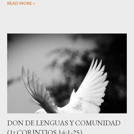
READ MORE »
la participación (por lo general hombres). Dicho modelo parecería
una buena receta para el caos en muchos contextos de
nuestros días. Sin embargo, la receta de Pablo, es una aplicación
práctica en la reunión, de una realidad espiritual que el mismo
expresó: la manifestación de Cristo a través de cada una de las
diferentes partes del cuerpo. De ahí que el apóstol señala:
"¿Qué hay, pues, hermanos? Cuando os reunís, cada uno de
vosotros tiene salmo, tiene doctrina, tiene lengua, tiene
revelación, tiene interpretación." (14:26) El no dijo: "cuando os
reunís, uno de vosotros tiene predicación". A...
DON DE LENGUAS Y COMUNIDAD
(1ª CORINTIOS 14:1-25)