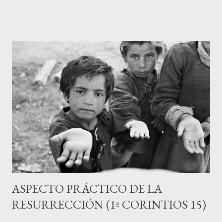
quines están pasando necesidad en Judea: "En cuanto a la
colecta en favor de los cristianos de Judea, seguid las
instrucciones que di a las iglesias de Galacia. Cada primer día de
la semana aportad cada uno de vosotros lo que hayáis podido
ahorrar, para que no haya que andar con colectas cuando os
visite." (16:1-2) Muchas veces lo de "cada primer día de la semana
aportad cada uno de vosotros..." se ha usado para instituir un
sistema de financiación ajeno al de la iglesia nueva
testamentaria, donde el dinero va primeramente para ...
ASPECTO PRÁCTICO DE LA
RESURRECCIÓN (1ª CORINTIOS 15)