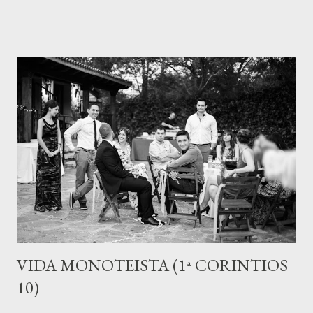
aparentes contradicciones. aun en el discurso de Pablo. No cabe
duda de que Pablo está describiendo una costumbre de la época
muy difundida en oriente y dotándola aparentemente de un
significado de jerarquia de dominación, por eso en el verso 7
aparece: "Porque el varón no debe cubrirse la cabeza, pues él es
imagen y gloria de Dios; pero la mujer es gloria del varón." Sin
embargo, aunque en el verso 5 se habla de que "el varón es la
cabeza de la mujer", debemos saber que históricamente se ha
traducido "cabeza" (kephalē) como "autoridad sobre", la exégesis
nos recuerda...
VIDA MONOTEISTA (1ª CORINTIOS
10)