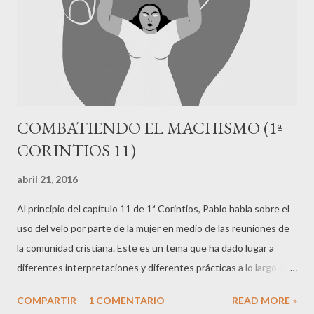
solamente extraño para las personas nuevo testamentarias,
sino contradictorio con los énfasis y soluciones de Pablo. Las
personas cristianas ...
COMBATIENDO EL MACHISMO (1ª
CORINTIOS 11)
abril 21, 2016
Al principio del capítulo 11 de 1ª Corintios, Pablo habla sobre el
uso del velo por parte de la mujer en medio de las reuniones de
la comunidad cristiana. Este es un tema que ha dado lugar a
diferentes interpretaciones y diferentes prácticas a lo largo de
la historia de la iglesia, lo cual es prueba de que se trata de uno
COMPARTIR
1 COMENTARIO
READ MORE »
de esos textos que supone dificultad ya que no está exento de