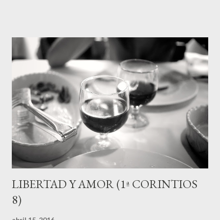
para instaurar el diezmo del Antiguo Pacto en la eclesiología de
hoy, con el fin de mantener a cleros profesionales y los gastos
de edificios. Pero hemos de entender que el uso del diezmo y
más aun para tales fines, no se conocen de manera establecida
en la historia de la iglesia hasta el S VIII. Un estudio más
profundo al respecto, nos mostrará que la referencia al dinero
en las comunidades cristianas principalmente se trata de
ofrendas que no son de carácter regular, y con el fin de llevarlas
a los pobres (los pobres a menudo eran hermanas y hermsanos
en lugares d...
LIBERTAD Y AMOR (1ª CORINTIOS
8)
abril 15, 2016