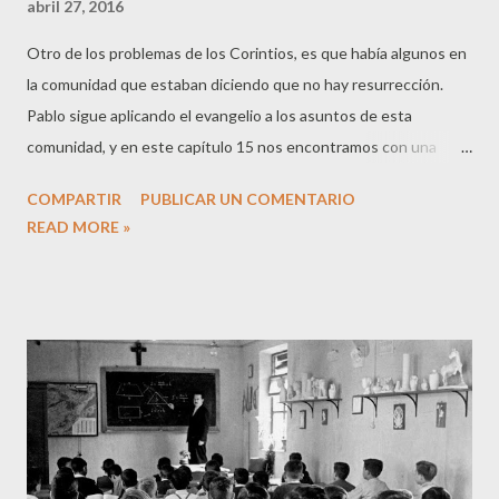
abril 27, 2016
Otro de los problemas de los Corintios, es que había algunos en
la comunidad que estaban diciendo que no hay resurrección.
Pablo sigue aplicando el evangelio a los asuntos de esta
comunidad, y en este capítulo 15 nos encontramos con una
defensa de que Cristo resucitó y de que resucitaremos. El verso
COMPARTIR
PUBLICAR UN COMENTARIO
que ha llamado mi atención es el siguiente: "Si todo cuanto
READ MORE »
esperamos de Cristo se limita a esta vida, somos las personas
más dignas de lástima. Pero no, Cristo ha resucitado venciendo
la muerte y su victoria es anticipo de la de aquellos que han
muerto." (15:19-20) Lo que esperamos de Cristo, afecta a esta
vida, pero no se limita a esta vida. Es por ello, que desde la
perspectiva eterna que hemos recibido, las personass cristianas
se atreven a arriesgar sus vidas. El mismo Pablo dice que sin
resurrección no tiene sentido ponerse en peligro a toda hora,
pero si hay resurrección, es otra cosa (v. 30) "Y si solo aspiro a