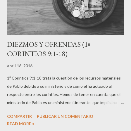
llevamos encima, y que a menudo nos es imposible separar del
evang...
DIEZMOS Y OFRENDAS (1ª
CORINTIOS 9:1-18)
abril 16, 2016
1ª Corintios 9:1-18 trata la cuestión de los recursos materiales
de Pablo debido a su ministerio y de como el ha actuado al
respecto entre los corintios. Hemos de tener en cuenta que el
ministerio de Pablo es un ministerio itinerante, que implicaba
viajes y sustento. Es frecuente en la actualidad tratar de
COMPARTIR
PUBLICAR UN COMENTARIO
interpretar los pasajes del Nuevo Testamento que hacen
READ MORE »
referencia al uso del dinero en la comunidad, como justificantes