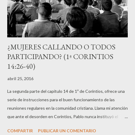
una recompensa humana, ¿de qué me sirve hab...
¿MUJERES CALLANDO O TODOS
PARTICIPANDO? (1ª CORINTIOS
14:26-40)
abril 25, 2016
La segunda parte del capítulo 14 de 1ª de Corintios, ofrece una
serie de instrucciones para el buen funcionamiento de las
reuniones regulares en la comunidad cristiana. Llama mi atención
que ante el desorden en Corintios, Pablo nunca instituyó el
modelo de reunión convencional de la cristiandad de hoy, donde
COMPARTIR
PUBLICAR UN COMENTARIO
unos pocos monopolizan la reunión y controlan la mayor parte de