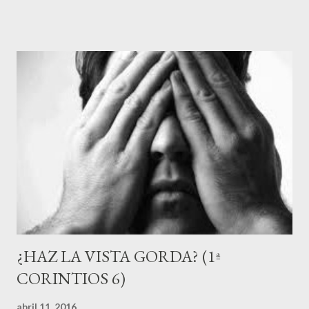
uno se case con quien quiera, con tal de que sea en el Señor
(7:39). Lo cual me hace pensar en que Dios nos da libertad
dentro de un marco adecuado y lógico para alguien que decide
seguir a Jesús. Esto cambia la posible angustia de si en realidad
me estoy casando con la persona escogida, por un proceso de
reflexión en oración en base a discernir la posibilidad de
compartir un proyecto de vida junto a alguien que honre al
Señor. Sin embargo, lo que ha llamado la atención en la Lectio
Divina, es el siguiente verso: "Permanezca, pues, cada uno en el
estado de vida...
¿HAZ LA VISTA GORDA? (1ª
CORINTIOS 6)
abril 11, 2016