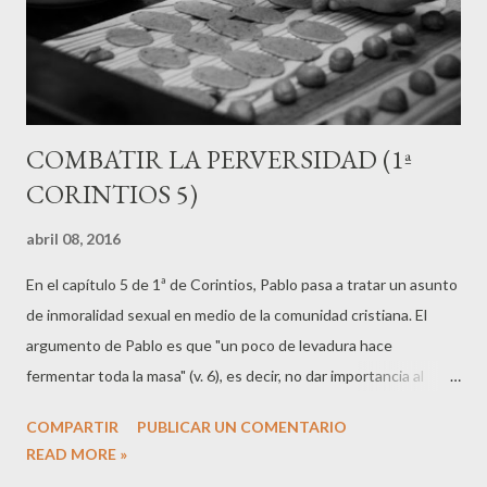
pleitos entre vosotros, cuando deberíais sopo...
COMBATIR LA PERVERSIDAD (1ª
CORINTIOS 5)
abril 08, 2016
En el capítulo 5 de 1ª de Corintios, Pablo pasa a tratar un asunto
de inmoralidad sexual en medio de la comunidad cristiana. El
argumento de Pablo es que "un poco de levadura hace
fermentar toda la masa" (v. 6), es decir, no dar importancia al
pecado, puede acabar en un verdadero desastre. Las personas
COMPARTIR
PUBLICAR UN COMENTARIO
seguidoras de Jesús estamos todas en proceso, avanzamos en
READ MORE »
ser más como Él, y mientras tanto, aun mostramos áreas de