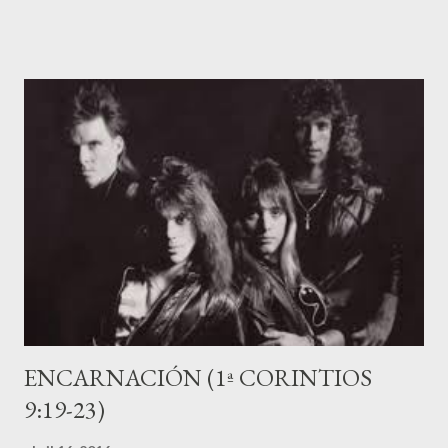
adecuado, el resultado se vio en bajar mi tiempo en recorrer una
distancia concreta. El capítulo 9 de 1ª Corintios acaba con el
ejemplo de atletas (9:24-27). Pablo dice: "Bien sabéis que de
todos los que participan en una competición atlética, solo uno
recibe el premio. ¡Corred como para ganar! Y ya veis de cuántas
cosas se privan los que se entrenan con vistas a una prueba
deportiva. Ellos lo hacen para conseguir una corona que se
marchita; nosotros, en cambio, aspiramos a un trofeo
imperecedero. En cuanto a mí, no corro a ciegas, ni lucho como
quien da golpes al ...
ENCARNACIÓN (1ª CORINTIOS
9:19-23)