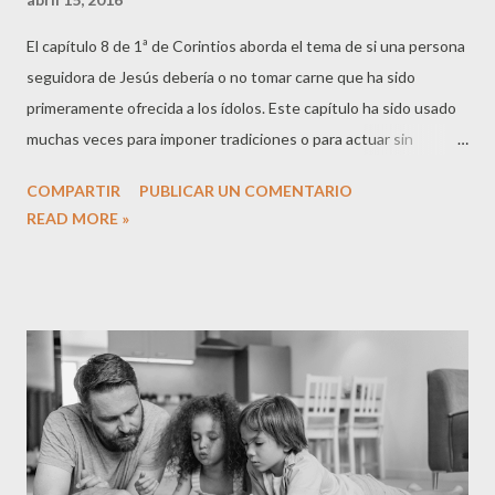
El capítulo 8 de 1ª de Corintios aborda el tema de si una persona
seguidora de Jesús debería o no tomar carne que ha sido
primeramente ofrecida a los ídolos. Este capítulo ha sido usado
muchas veces para imponer tradiciones o para actuar sin
responsabilidad ante alguna práctica polémica, de ahí que sea
COMPARTIR
PUBLICAR UN COMENTARIO
muy importante que entendamos lo que Pablo está diciendo y
READ MORE »
también lo que no está diciendo. Pablo deja claro que hemos
recibido libertad en Cristo, por lo que ninguna persona ni
circunstancia debería robarnos esa libertad. Lo cierto es que en
nuestras comunidades cristianas y en nuestros entornos
sociales, a veces te encuentras con presiones que amenazan
dicha libertad. Pablo también deja claro que debo hacer un uso
adecuado de la libertad que he recibido en Cristo. Hacer un uso
adecuado, pasa por tener en cuenta que aquellas cosas que
puedo hacer, no son adecuadas o factibles para otros que están