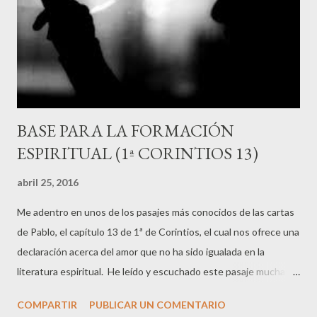
(14:13) Me he movido en una cultura religiosa, donde este
pasajes de Pablo, a menudo ha sido tomado como ...
BASE PARA LA FORMACIÓN
ESPIRITUAL (1ª CORINTIOS 13)
abril 25, 2016
Me adentro en unos de los pasajes más conocidos de las cartas
de Pablo, el capítulo 13 de 1ª de Corintios, el cual nos ofrece una
declaración acerca del amor que no ha sido igualada en la
literatura espiritual. He leído y escuchado este pasaje muchas
veces, sin embargo hoy, me resaltaba el siguiente verso: "¿De
COMPARTIR
PUBLICAR UN COMENTARIO
qué me sirve desprenderme de todos mis bienes, e incluso