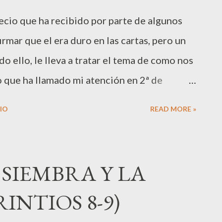
 la disposición a entregarse a peligros de
ecio que ha recibido por parte de algunos
en de las demás personas (11:16-33).
irmar que el era duro en las cartas, pero un
dades, sus puntos débiles u oscuros, y
 ello, le lleva a tratar el tema de como nos
 estos pueden jugar...
 que ha llamado mi atención en 2ª de
s versos: "Por lo demás, el que quiera
IO
READ MORE »
or, pues no queda acreditado como bueno el
uel a quien Dios alaba." (10:18-19)
que las demás personas puedan pensar de
 SIEMBRA Y LA
e Pablo me hacen reflexionar en que solo me
RINTIOS 8-9)
ense de mi. La relación que la Divinidad
 base a la gracia. Eso significa que no me