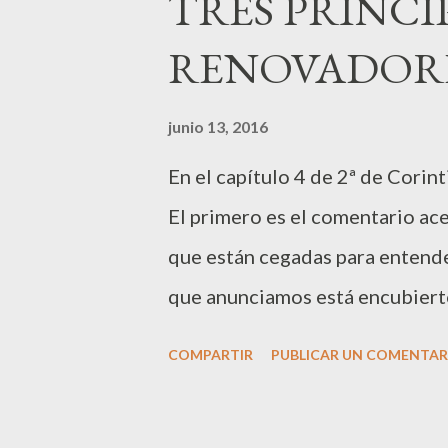
TRES PRINCI
Pienso en las enseñanzas de Je
RENOVADORES
abunda en nuestra cultura. Por 
debe servir, y nos dio ejemplo a
junio 13, 2016
discípulos. Lo que vemos, es un
En el capítulo 4 de 2ª de Corin
usan sus rangos y privilegios p
El primero es el comentario a
dijo que para vivir tenemos...
que están cegadas para entender
que anunciamos está encubierto
por el camino de la perdición, 
COMPARTIR
PUBLICAR UN COMENTAR
manera cegada por el dios de e
distinguir el resplandor del gl