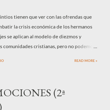
i formación, no tiene que ver con lo que soy y
rintios tienen que ver con las ofrendas que
e lo que soy y de lo que hago me ama, me
batir la crisis económica de los hermanos
jes se aplican al modelo de diezmos y
s comunidades cristianas, pero no podemos
e estas ofrendas en el Nuevo Testamento, no
IO
READ MORE »
ntenimiento de profesionales religiosos o
 con aquellos que vivían en escasez y en
r itinerante. En el capítulo 8 Pablo hace
OCIONES (2ª
tianas macedonias, quienes no teniendo
)
aborar en satisfacer las necesidades de las