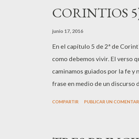
CORINTIOS 5
ponemos un poco filosóficos, po
que tampoco existe aun el futur
junio 17, 2016
es el presente. "Ahora es el tie
En el capítulo 5 de 2ª de Corin
salvación", otras versiones dice
como debemos vivir. El verso qu
hablar m...
caminamos guiados por la fe y n
frase en medio de un discurso 
deteriore, lo verdaderamente i
COMPARTIR
PUBLICAR UN COMENTAR
que somos invitados a vivir no e
que nos invita a arraigarnos a
Pero, ¿qué puede significar ser