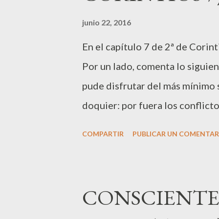
personas quienes tenían menos 
junio 22, 2016
quienes leemos. Pablo dice: "T
En el capítulo 7 de 2ª de Corin
miseria, miseria cosechará; qui
Por un lado, comenta lo sigui
cosechará». Dé cada uno según l
pude disfrutar del más mínimo 
doquier: por fuera los conflicto
cuando sentimos miedo, pero pa
COMPARTIR
PUBLICAR UN COMENTAR
la situación en la que se encon
tremendos beneficios de la com
hermandad en momentos de dific
CONSCIENTE 
emociones de los Corintios a la