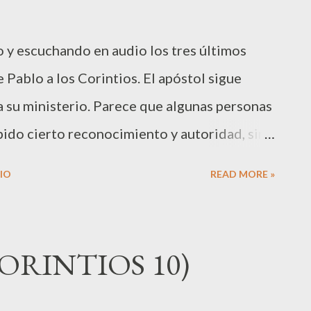
o y escuchando en audio los tres últimos
 Pablo a los Corintios. El apóstol sigue
a su ministerio. Parece que algunas personas
ibido cierto reconocimiento y autoridad, sin
ctivamente a estos "super apóstoles", y
IO
READ MORE »
dad cristiana que los tales no tienen buenas
con sus vidas las señales de un verdadero
 buen curriculum, de tal manera que podría
ORINTIOS 10)
puestos apóstoles (11:22), y también
naturales (12:1-7a), su énfasis en estos