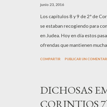
junio 23, 2016
valora en base a mis éxitos o m
Los capítulos 8 y 9 de 2ª de Co
lo que hago, sino que a pesar d
se estaban recogiendo para com
acepta y me valora. Eso no si...
en Judea. Hoy en día estos pasa
ofrendas que mantienen mucha
obviar, que el contexto real d
COMPARTIR
PUBLICAR UN COMENTAR
estaban relacionadas con el ma
edificios, sino con el compartir
apoyar un ministerio de carácte
DICHOSAS EM
referencia a las personas cris
CORINTIOS 7
mucho, querían participar y col