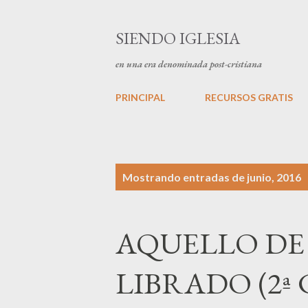
SIENDO IGLESIA
en una era denominada post-cristiana
PRINCIPAL
RECURSOS GRATIS
E
Mostrando entradas de junio, 2016
n
t
AQUELLO DE 
r
a
LIBRADO (2ª 
d