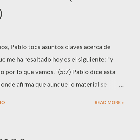
)
demos afirmar que el pasado ya no existe, y
o, es decir, lo único que tengo para entregar
mpo aceptable; he aquí ahora el día de
tios, Pablo toca asuntos claves acerca de
n "hoy es el día de salvación". Solemos
e me ha resaltado hoy es el siguiente: "y
o por lo que vemos." (5:7) Pablo dice esta
donde afirma que aunque lo material se
mportante permanecerá. Es en ese contexto,
IO
READ MORE »
n base a apariencias, sino en base a la fe,
l amor que finalmente vencera y permanecerá.
 guiados por la fe y no por lo que vemos?