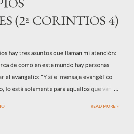
PIOS
sús, y como estas parecen contradecir lo que
 (2ª CORINTIOS 4)
ejemplo; el dijo que el que quiera ser grande
rrodillándose a lavar los pies de sus
a cultura patriarcal donde los poderosos
tios hay tres asuntos que llaman mi atención:
ara enseñorearse de otras personas. Jesús
cerca de como en este mundo hay personas
 el evangelio: "Y si el mensaje evangélico
, lo está solamente para aquellos que van
para esos incrédulos cuya mente está de tal
IO
READ MORE »
ste mundo, que ya no son capaces de
orioso mensaje evangélico de Cristo, que es