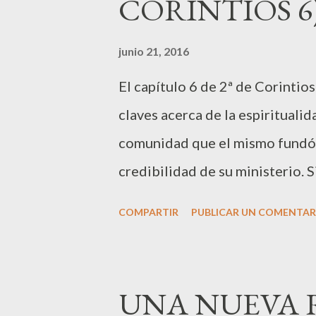
CORINTIOS 6
que aquella carta produjo trist
tristeza fue provechosa: "Y es q
junio 21, 2016
voluntad de Dios, produce un s
El capítulo 6 de 2ª de Corintio
que lamentarse; en cambio, la t
claves acerca de la espiritualid
muerte." (7:10) ...
comunidad que el mismo fundó, l
credibilidad de su ministerio. 
complicadas, la carta arroja un
COMPARTIR
PUBLICAR UN COMENTAR
hemos de vivir nuestra espiritua
echar a perder la gracia que ha
tiempo aceptable te he oído,Y e
UNA NUEVA R
ahora el tiempo aceptable; he aq