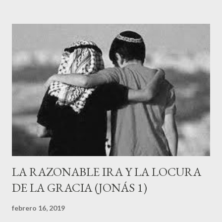
"Entonces, el Señor dio instrucciones al pez y este vomitó a
Jonás en tierra firme." (2:11) He escuchado muchos comentarios
alrededor de esta historia: "¿De verdad piensas que un hombre
puede ser tragado por un pez y permanecer en su vientre 3 días
sin morir, para después ser arrojado a tierra?", por otro lado,
muchos cristianos dicen: "Si decides no creer que esta historia
pasó ¿No estás decidiendo escoger creer lo que quieres y no
quieres en l...
LA RAZONABLE IRA Y LA LOCURA
DE LA GRACIA (JONÁS 1)
febrero 16, 2019