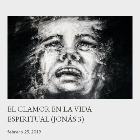
recordemos que este pueblo, parte de los Asirios, protagonizó
horrendas acciones contra Israel: "Entonces le invadió a Jonás
un profundo malestar, se enojó y oró al Señor con estas
palabras: — ¡Oh, Señor! ¿Acaso no era esto lo que yo me decía
mientras estaba en mi tierra? Por esto me apresuré a huir hacia
Tarsis, porque yo sabía que tú eres un Dios benévolo y
compasivo, lento para enojarte y lleno de amor; yo sabía que te
retractas del castigo." (4:1-2) Jonás sufría de un nacionalismo
empederni...
EL CLAMOR EN LA VIDA
ESPIRITUAL (JONÁS 3)
febrero 25, 2019