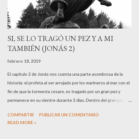
SI, SE LO TRAGÓ UN PEZ Y A MI
TAMBIÉN (JONÁS 2)
febrero 18, 2019
El capítulo 2 de Jonás nos cuenta una parte asombrosa de la
historia: el profeta al ser arrojado por los marineros al mar con el
fin de que la tormenta cesare, es tragado por un gran pez y
permanece en su vientre durante 3 días. Dentro del gran pez ora
a Dios y este pez acaba vomitando a Jonás en tierra firme. "El
COMPARTIR
PUBLICAR UN COMENTARIO
Señor dispuso, entonces que Jonás fuera tragado por un gran
READ MORE »
pez en cuyo vientre permaneció durante tres días y tres noches.
Desde el vientre del pez, Jonás suplicó al Señor, su Dios," (2:1-2)