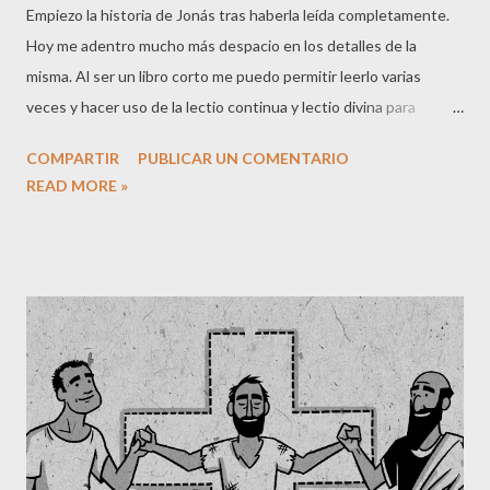
Empiezo la historia de Jonás tras haberla leída completamente.
Hoy me adentro mucho más despacio en los detalles de la
misma. Al ser un libro corto me puedo permitir leerlo varias
veces y hacer uso de la lectio continua y lectio divina para
tratarlo. Estas herramientas son solo medios, el fin es escuchar
COMPARTIR
PUBLICAR UN COMENTARIO
a Dios, conocerle más y obedecerle. En el primer capítulo Dios
READ MORE »
pide a Jonás que vaya a predicar a Nínive y este huye
literalmente a occidente, concretamente a Tarsis, la actual
Cádiz. ¿Cómo un profeta de Dios se atreve a tal acción? "La
palabra del Señor vino a Jonás hijo de Amitay: «Anda, ve a la gran
ciudad de Nínive y proclama contra ella que su maldad ha llegado
hasta mi presencia». Jonás se fue, pero en dirección a Tarsis,
para huir del Señor." (1:1-3A) 2ª Reyes 15 y 18 habla de las
acciones de los Asirios contra los judios, Nínive está en Asiria.
Se nos dice que los asirios invadieron la tierra, es decir, tomaron
un lugar por la fuerza con todo lo que ello implic...