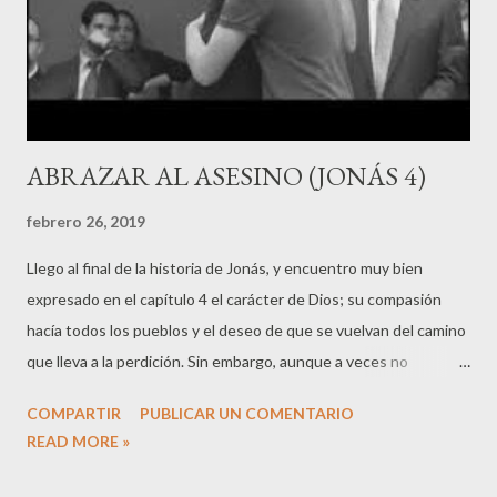
ABRAZAR AL ASESINO (JONÁS 4)
febrero 26, 2019
Llego al final de la historia de Jonás, y encuentro muy bien
expresado en el capítulo 4 el carácter de Dios; su compasión
hacía todos los pueblos y el deseo de que se vuelvan del camino
que lleva a la perdición. Sin embargo, aunque a veces no
queramos reconocerlo, esta imagen de Dios puede chocar
COMPARTIR
PUBLICAR UN COMENTARIO
frontalmente con nuestro verdadero deseo, el cual, como en
READ MORE »
Jonás, puede llevarnos a anhelar que Dios no sea como es. El
profeta se sintió mal al ver el perdón de Dios a los ninivitas,