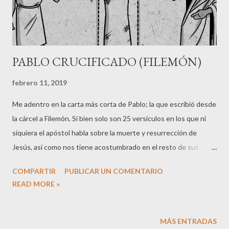
PABLO CRUCIFICADO (FILEMÓN)
febrero 11, 2019
Me adentro en la carta más corta de Pablo; la que escribió desde
la cárcel a Filemón. Si bien solo son 25 versículos en los que ni
siquiera el apóstol habla sobre la muerte y resurrección de
Jesús, así como nos tiene acostumbrado en el resto de sus
escritos, esta carta no debe ser subestimada, de hecho, ha
COMPARTIR
PUBLICAR UN COMENTARIO
llegado a ser para mi una de las más interesantes para entender
READ MORE »
el evangelio en acción. El destinatario, Filemón, fue un hombre
romano adinerado que conoció a Jesús y acabó siendo un
cristiano influyente, probablemente ayudó a Epafras
MÁS ENTRADAS