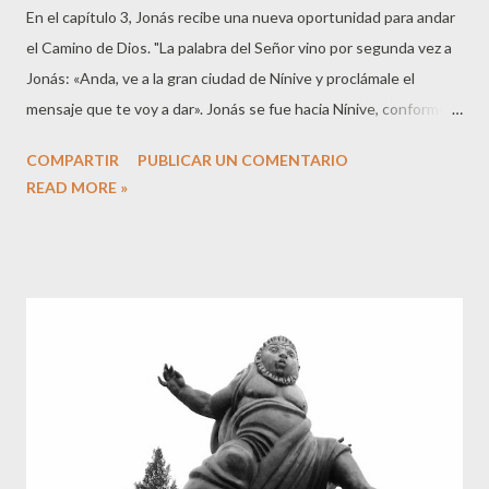
En el capítulo 3, Jonás recibe una nueva oportunidad para andar
el Camino de Dios. "La palabra del Señor vino por segunda vez a
Jonás: «Anda, ve a la gran ciudad de Nínive y proclámale el
mensaje que te voy a dar». Jonás se fue hacia Nínive, conforme al
mandato del Señor." (3:1-3a) Esto me hace pensar en mi propia
COMPARTIR
PUBLICAR UN COMENTARIO
realidad. Cuando decido vivir mi propio camino sin tener en
READ MORE »
cuenta a Dios me meto en líos como Jonás, sin embargo, Dios me
saca de ellos y me da una nueva oportunidad. Dios es
misericordioso y paciente con nosotros. Sobre todo, este
capítulo nos resalta la respuesta de los ninivitas a la predicación
de Jonás. Estos deciden creer a Dios y arrepentirse y
manifiestan su cambio de actitud con ayuno y señal de duelo.
"Jonás se fue internando en la ciudad, y la recorrió todo un día,
mientras proclamaba: «¡Dentro de cuarenta días Nínive será
destruida!» Y los ninivitas le creyeron a Dios, proclamaron ayuno
y, desde el mayor hasta el menor, se vistieron de l...