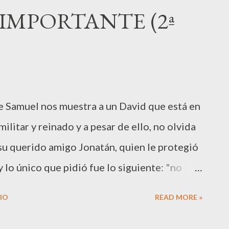
a Urias, su marido, para que tenga relaciones
IMPORTANTE (2ª
 este rehusa dormir en su propia casa,
que enfrenta el país y sus compañeros.
s sea colocado en un lugar en la batalla
inalmente Urias fallece. El profeta Natán,
e Samuel nos muestra a un David que está en
o a David, se atreve a denunciar el pecado
militar y reinado y a pesar de ello, no olvida
 su querido amigo Jonatán, quien le protegió
 lo único que pidió fue lo siguiente: "no
lia, cuando el Señor suprima de la faz de la
IO
READ MORE »
1ª Samuel 20:15) El narrador nos muestra a un
 a su palabra y dispuesto a dedicar de sus