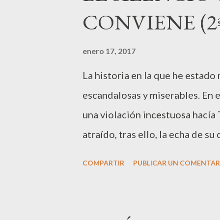
CONVIENE (2ª
no solo en nuestro panorama po
hogares, lugares de trabajo, v
enero 17, 2017
cristianas. He de reconocer que
La historia en la que he estad
y eso puede involucrarme en bu
escandalosas y miserables. En 
conseguir posiciones que me lo 
una violación incestuosa hacía 
atraído, tras ello, la echa de s
lamentable: "Entonces Tamar se 
COMPARTIR
PUBLICAR UN COMENTAR
que llevaba puesta y se marchó
cabeza." (13:19) El acto de Tam
Como mujer de la época y del lu