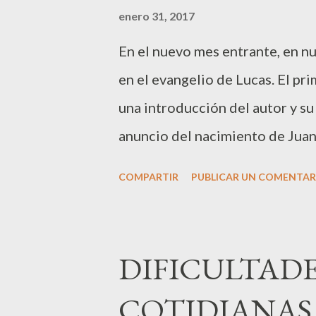
a
enero 31, 2017
s
En el nuevo mes entrante, en n
en el evangelio de Lucas. El pri
una introducción del autor y su
anuncio del nacimiento de Juan,
del primero y la profecía de su
COMPARTIR
PUBLICAR UN COMENTAR
claro, preparar el camino al Me
Zacarías lo describe de este man
del Dios Altísimo, porque irás 
DIFICULTADE
anunciar a su pueblo la salvaci
COTIDIANAS (
que la misericordia entrañable 