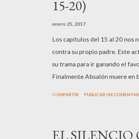
15-20)
cronistas, ya que en 1ª Samuel 
con detalles como fue la batall
enero 25, 2017
levantarse guerra contra los fil
Los capítulos del 15 al 20 nos n
hermano de Goliat geteo, el ast
contra su propio padre. Este ac
su trama para ir ganando el fav
Finalmente Absalón muere en ba
David. Si, murió el enemigo del 
COMPARTIR
PUBLICAR UN COMENTAR
Finalmente David recupera el r
y rebeliones como la de Sebá, 
en las luchas de poder, en com
EL SILENCIO
familia, como en el caso de Dav