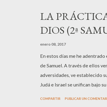
energías a esta promesa a pesa
LA PRÁCTIC
hace llamando al siervo de Saúl
DIOS (2ª SAMU
que Mefi-Boset, hijo de Jonatán
está lisiado de los pies, y le en
enero 08, 2017
mesa. Pienso en el ejemplo de D
En estos días me he adentrado 
hacer bien a otros a pesar de 
de Samuel. A través de ellos ve
atender...
adversidades, ve establecido s
Judá e Israel se unifican bajo s
promesas de Dios se cumplirán,
COMPARTIR
PUBLICAR UN COMENTAR
recuerdan que muchas veces imp