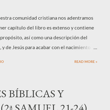
uestra comunidad cristiana nos adentramos
mer capítulo del libro es extenso y contiene
 propósito, así como una descripción del
 y de Jesús para acabar con el nacimiento
 padre Zacarías. Juan nace con un propósito
IO
READ MORE »
sías. Las palabras proféticas de su padre
era: "En cuanto a ti, hijo mío, serás profeta
delante del Señor para preparar su venida y
S BÍBLICAS Y
ón mediante el perdón de los pecados. Y es
2ª SAMUEL 21-24)
de nuestro Dios, nos trae de lo alto un nuevo