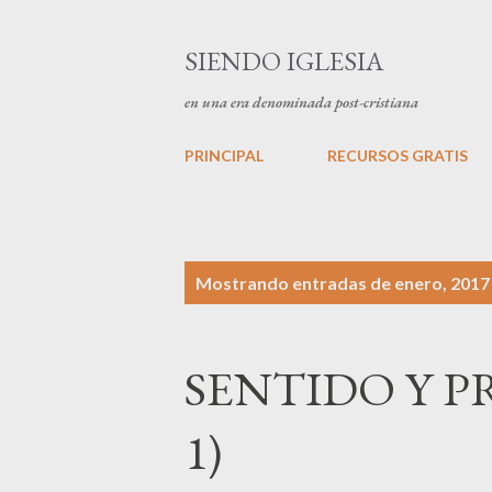
SIENDO IGLESIA
en una era denominada post-cristiana
PRINCIPAL
RECURSOS GRATIS
E
Mostrando entradas de enero, 2017
n
t
SENTIDO Y P
r
a
1)
d