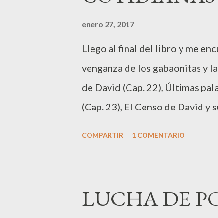
amanecer para llenar de luz a l
enero 27, 2017
muerte, para guiar nuestros pas
Llego al final del libro y me e
estas palabras son clara referen
venganza de los gabaonitas y la
de David (Cap. 22), Últimas pal
(Cap. 23), El Censo de David y 
estos capítulos algunas contradi
COMPARTIR
1 COMENTARIO
siguiente texto que nos dice qu
batalla contra los filisteos, aca
derrotó a Goliat, el de Gat, qu
LUCHA DE PO
de un telar." (21:19) Algunos e