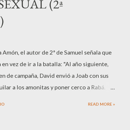
EXUAL (2ª
a por la cabeza. Había sido violada de
)
o la virginidad y por tanto el poder ser
 este caso, para su padre y su
acer relaciones con otros reinos. Tamar, por
a Amón, el autor de 2ª de Samuel señala que
más de soportar la agresión, no disponía del
n vez de ir a la batalla: "Al año siguiente,
odemos pensar en o...
len de campaña, David envió a Joab con sus
quilar a los amonitas y poner cerco a Rabá.
Jerusalén." (11:1) A continuación vemos a
IO
READ MORE »
sabé y después cayendo en el adulterio. Ella
e, al enterarse, trata de ocultar lo