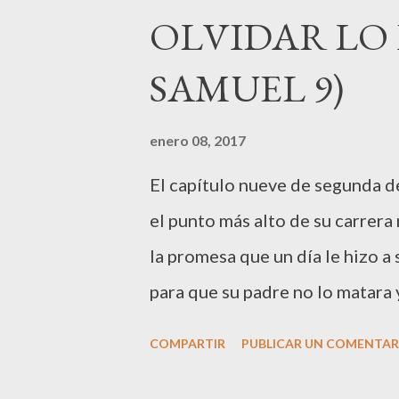
ocurrido trayendo de la guerra 
OLVIDAR LO 
sexuales con ella. Sin embargo,
SAMUEL 9)
teniendo en cuenta el momento 
Finalmente David, pide que Uria
enero 08, 2017
donde sea fácil que perezca, y f
El capítulo nueve de segunda d
que seguramente era muy cercan
el punto más alto de su carrera 
del rey y sus consecuencias...
la promesa que un día le hizo a
para que su padre no lo matara y
retires nunca tu favor a mi fami
COMPARTIR
PUBLICAR UN COMENTAR
tierra a todos tus enemigos." (
David piadoso y espiritual, fiel