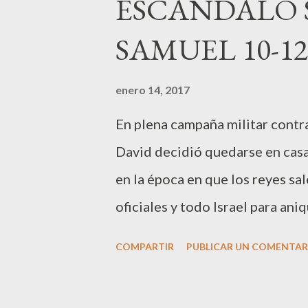
ESCÁNDALO S
rasgarse la ropa y echarse tierr
SAMUEL 10-12
manera incestuosa, había perdid
apreciada por otros hombres, en
enero 14, 2017
administración, con el fin de h
En plena campaña militar contr
vivir en esta época y lugar, ade
David decidió quedarse en casa e
apoyo y los recursos que hoy p
en la época en que los reyes sa
oficiales y todo Israel para ani
David, en cambio, se quedó en 
COMPARTIR
PUBLICAR UN COMENTAR
David observando a la bella Bet
queda embarazada de David y est