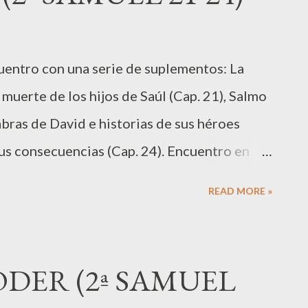
os que viven en oscuridad y sombra de
os por caminos de paz." (76-79) Si bien
ncuentro con una serie de suplementos: La
cia a Juan el Bautista, como señala F...
 muerte de los hijos de Saúl (Cap. 21), Salmo
abras de David e historias de sus héroes
sus consecuencias (Cap. 24). Encuentro en
cciones bíblicas aparentes. Entre ellas, el
READ MORE »
e quien mató a Goliat fue Eljanán: "En otra
ecida en Nob, Eljanán, hijo de Jaír de Belén,
e tenía una lanza con un asta como el madero
DER (2ª SAMUEL
ruditos hablan de un error de copia de los