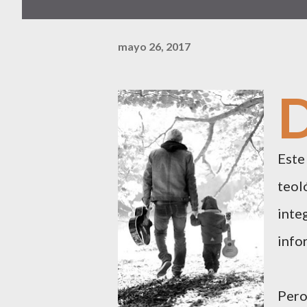
mayo 26, 2017
Este
teoló
inte
info
Pero