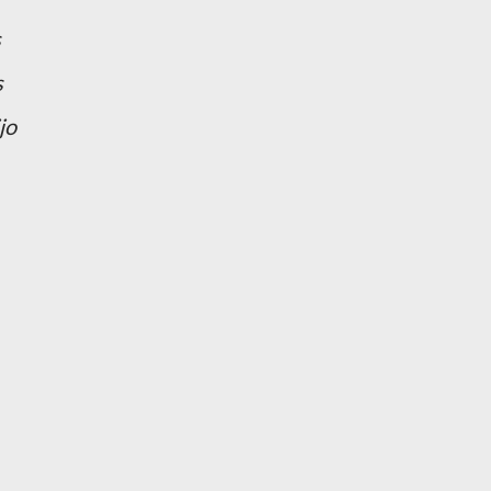
s
s
jo