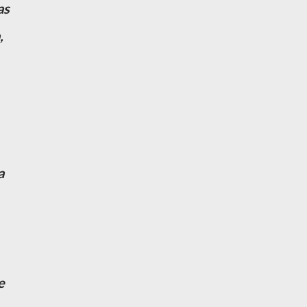
as
,
a
e